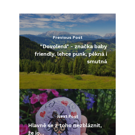
Previous Post
"Dovolená" - značka baby
friendly, lehce punk, pěkná i
smutná
Next Post
Hlavně se z toho nezbláznit,
že jo...