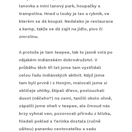
lanovka a mini lanový park, houpačky a
trampolína. Hned u louky je les a rybník, ve
kterém se dá koupat. Nedaleko je restaurace
a kemp, takže se dá zajít na jídlo, pivo či
zmrzlinu.
A protože je tam teepee, tak to jasně volá po
nějakém indiánském dobrodružství. V
průběhu těch tří let jsme tam vystřídali
celou řadu indiánských aktivit. Když jsme
tam byli prvně i s Honým, malovali jsme si
obličeje uhlíky, štípali dřevo, poslouchali
dusot (něčeho?) na zemi, tančili okolo ohně,
zápalili jsme oheň v teepee, ale čmoud nás
brzy vyhnal ven, pozorovali přírodu z blízka,
hledali poklad a Terinka dostala (ručně
ušitou) panenku cestovatelku a sadu