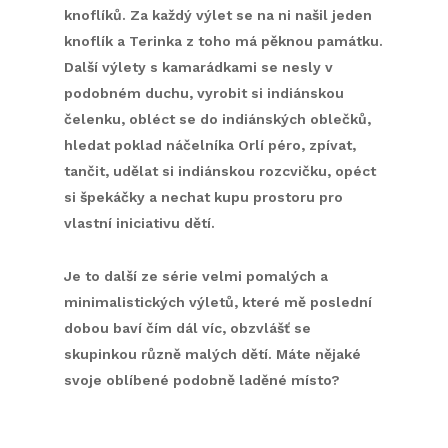
knoflíků. Za každý výlet se na ni našil jeden
knoflík a Terinka z toho má pěknou památku.
Další výlety s kamarádkami se nesly v
podobném duchu, vyrobit si indiánskou
čelenku, obléct se do indiánských oblečků,
hledat poklad náčelníka Orlí péro, zpívat,
tančit, udělat si indiánskou rozcvičku, opéct
si špekáčky a nechat kupu prostoru pro
vlastní iniciativu dětí.
Je to další ze série velmi pomalých a
minimalistických výletů, které mě poslední
dobou baví čím dál víc, obzvlášť se
skupinkou různě malých dětí. Máte nějaké
svoje oblíbené podobně laděné místo?