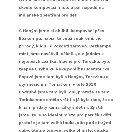
skvělé kempovací místo a pár nápadů na
indiánské zpestření pro děti.
S Honým jsme si oblíbili kempování přes
Bezkempu, nabízí to větší soukromí, víc
přírody, klidu i divokosti zároveň. Bezkempu
míst jsme navštívili několik, ale jedním z
nejlepších zážitků, hlavně pro Terezku, bylo
teepee u rybníku Řeka poblíž Krucemburku.
Poprvé jsme tam byli s Honým, Terezkou a
čtyřměsíčním Tomáškem v létě 2020.
Podruhé jsme tam byli loni, protože se tam
Terinka moc chtěla vrátit a já byla ráda, že se
k nám přidaly kamarádky s dětmi. Zjistili
jsme, že je to ideální místo pro partičku dětí,
protože je tam velká louka, stín pod starými
duby, útulné teepee, velké ohniště, dětská