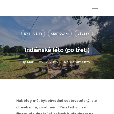
ŽIVOT PROSTĚ JE ...
BYTÍ A ŽITÍ
CESTOVÁNÍ
VÝLETY
Indiánské léto (po třetí)
By
Mar
22. 7. 2022
No Comments
Náš blog měl být původně cestovatelský, ale
člověk míní, život mění. Píšu teď víc ze
života, ale dnešní příspěvek bude tipem na